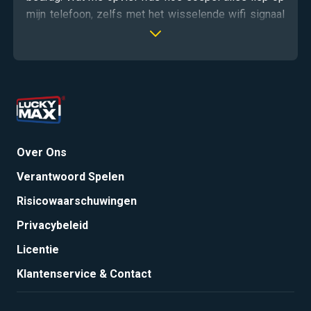
mijn telefoon, zelfs met het wisselende wifi signaal
in dat cafe. De spellen laden snel en ik merkte dat ik
langer kon doorspelen dan verwacht zonder dat mijn
saldo meteen slonk. Heb uiteindelijk een paar leuke
sessies gehad. Niet spectaculair, maar wel degelijk
vermaak voor een middagje.
Over Ons
Verantwoord Spelen
Risicowaarschuwingen
Privacybeleid
Licentie
Klantenservice & Contact