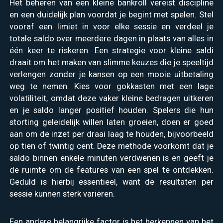
Het beheren van een kleine bankroll vereist discipline
en een duidelijk plan voordat je begint met spelen. Stel
vooraf een limiet in voor elke sessie en verdeel je
totale saldo over meerdere dagen in plaats van alles in
één keer te riskeren. Een strategie voor kleine saldi
draait om het maken van slimme keuzes die je speeltijd
verlengen zonder je kansen op een mooie uitbetaling
weg te nemen. Kies voor gokkasten met een lage
volatiliteit, omdat deze vaker kleine bedragen uitkeren
en je saldo langer positief houden. Spelers die hun
storting geleidelijk willen laten groeien, doen er goed
aan om de inzet per draai laag te houden, bijvoorbeeld
op tien of twintig cent. Deze methode voorkomt dat je
saldo binnen enkele minuten verdwenen is en geeft je
de ruimte om de features van een spel te ontdekken.
Geduld is hierbij essentieel, want de resultaten per
sessie kunnen sterk variëren.
Een andere belangrijke factor is het herkennen van het