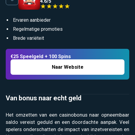
4.6
/
5
Ervaren aanbieder
Regelmatige promoties
Brede variëteit
€25 Speelgeld + 100 Spins
Naar Website
Van bonus naar echt geld
Het omzetten van een casinobonus naar opneembaar
saldo vereist geduld en een doordachte aanpak. Veel
spelers onderschatten de impact van inzetvereisten en