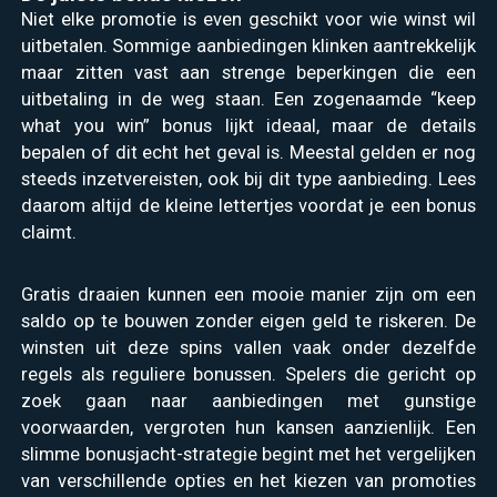
Niet elke promotie is even geschikt voor wie winst wil
uitbetalen. Sommige aanbiedingen klinken aantrekkelijk
maar zitten vast aan strenge beperkingen die een
uitbetaling in de weg staan. Een zogenaamde “keep
what you win” bonus lijkt ideaal, maar de details
bepalen of dit echt het geval is. Meestal gelden er nog
steeds inzetvereisten, ook bij dit type aanbieding. Lees
daarom altijd de kleine lettertjes voordat je een bonus
claimt.
Gratis draaien kunnen een mooie manier zijn om een
saldo op te bouwen zonder eigen geld te riskeren. De
winsten uit deze spins vallen vaak onder dezelfde
regels als reguliere bonussen. Spelers die gericht op
zoek gaan naar aanbiedingen met gunstige
voorwaarden, vergroten hun kansen aanzienlijk. Een
slimme bonusjacht-strategie begint met het vergelijken
van verschillende opties en het kiezen van promoties