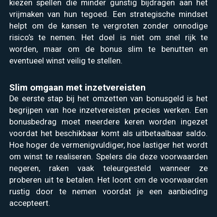
kiezen spellen die minder gunstig bijdragen aan het
vrijmaken van hun tegoed. Een strategische mindset
helpt om de kansen te vergroten zonder onnodige
risico’s te nemen. Het doel is niet om snel rijk te
worden, maar om de bonus slim te benutten en
eventueel winst veilig te stellen.
Slim omgaan met inzetvereisten
De eerste stap bij het omzetten van bonusgeld is het
begrijpen van hoe inzetvereisten precies werken. Een
bonusbedrag moet meerdere keren worden ingezet
voordat het beschikbaar komt als uitbetaalbaar saldo.
Hoe hoger de vermenigvuldiger, hoe lastiger het wordt
om winst te realiseren. Spelers die deze voorwaarden
negeren, raken vaak teleurgesteld wanneer ze
proberen uit te betalen. Het loont om de voorwaarden
rustig door te nemen voordat je een aanbieding
accepteert.