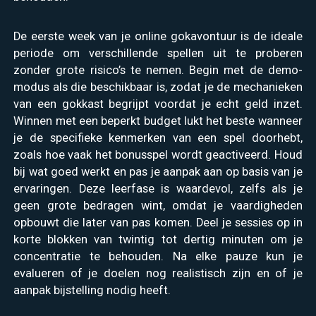
De eerste week van je online gokavontuur is de ideale
periode om verschillende spellen uit te proberen
zonder grote risico’s te nemen. Begin met de demo-
modus als die beschikbaar is, zodat je de mechanieken
van een gokkast begrijpt voordat je echt geld inzet.
Winnen met een beperkt budget lukt het beste wanneer
je de specifieke kenmerken van een spel doorhebt,
zoals hoe vaak het bonusspel wordt geactiveerd. Houd
bij wat goed werkt en pas je aanpak aan op basis van je
ervaringen. Deze leerfase is waardevol, zelfs als je
geen grote bedragen wint, omdat je vaardigheden
opbouwt die later van pas komen. Deel je sessies op in
korte blokken van twintig tot dertig minuten om je
concentratie te behouden. Na elke pauze kun je
evalueren of je doelen nog realistisch zijn en of je
aanpak bijstelling nodig heeft.