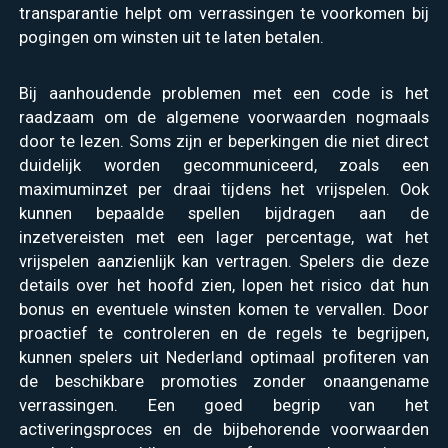
transparantie helpt om verrassingen te voorkomen bij
pogingen om winsten uit te laten betalen.
Bij aanhoudende problemen met een code is het
raadzaam om de algemene voorwaarden nogmaals
door te lezen. Soms zijn er beperkingen die niet direct
duidelijk worden gecommuniceerd, zoals een
maximuminzet per draai tijdens het vrijspelen. Ook
kunnen bepaalde spellen bijdragen aan de
inzetvereisten met een lager percentage, wat het
vrijspelen aanzienlijk kan vertragen. Spelers die deze
details over het hoofd zien, lopen het risico dat hun
bonus en eventuele winsten komen te vervallen. Door
proactief te controleren en de regels te begrijpen,
kunnen spelers uit Nederland optimaal profiteren van
de beschikbare promoties zonder onaangename
verrassingen. Een goed begrip van het
activeringsproces en de bijbehorende voorwaarden