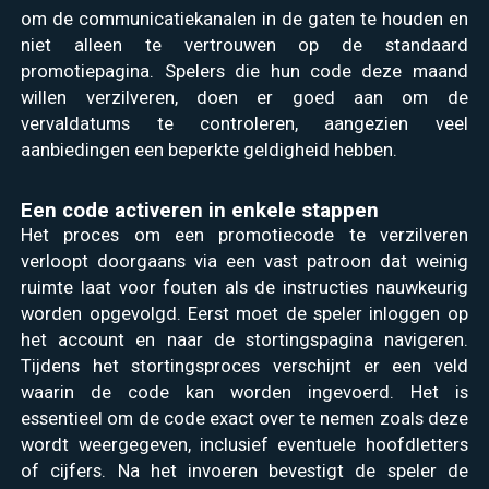
om de communicatiekanalen in de gaten te houden en
niet alleen te vertrouwen op de standaard
promotiepagina. Spelers die hun code deze maand
willen verzilveren, doen er goed aan om de
vervaldatums te controleren, aangezien veel
aanbiedingen een beperkte geldigheid hebben.
Een code activeren in enkele stappen
Het proces om een promotiecode te verzilveren
verloopt doorgaans via een vast patroon dat weinig
ruimte laat voor fouten als de instructies nauwkeurig
worden opgevolgd. Eerst moet de speler inloggen op
het account en naar de stortingspagina navigeren.
Tijdens het stortingsproces verschijnt er een veld
waarin de code kan worden ingevoerd. Het is
essentieel om de code exact over te nemen zoals deze
wordt weergegeven, inclusief eventuele hoofdletters
of cijfers. Na het invoeren bevestigt de speler de