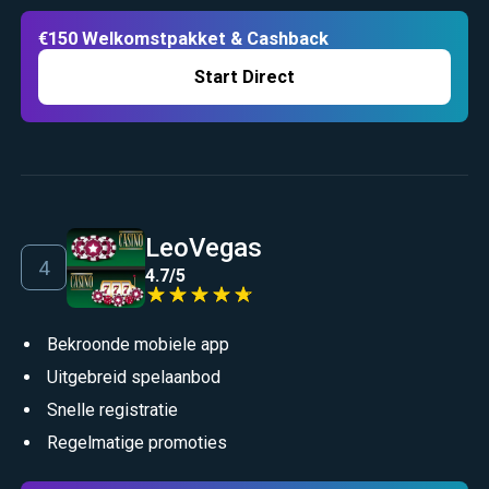
€150 Welkomstpakket & Cashback
Start Direct
LeoVegas
4.7
/
5
Bekroonde mobiele app
Uitgebreid spelaanbod
Snelle registratie
Regelmatige promoties