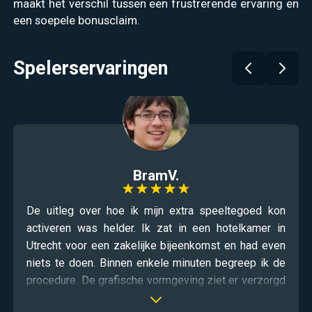
maakt het verschil tussen een frustrerende ervaring en
een soepele bonusclaim.
Spelerservaringen
BramV.
De uitleg over hoe ik mijn extra speeltegoed kon
activeren was helder. Ik zat in een hotelkamer in
Utrecht voor een zakelijke bijeenkomst en had even
niets te doen. Binnen enkele minuten begreep ik de
procedure. De grafische vormgeving ziet er verzorgd
uit. Jammer dat de laadtijd van sommige spellen iets