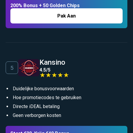
200% Bonus + 50 Golden Chips
Pak Aan
Kansino
4.5
/
5
Duidelijke bonusvoorwaarden
Hoe promotiecodes te gebruiken
Directe iDEAL betaling
Geen verborgen kosten