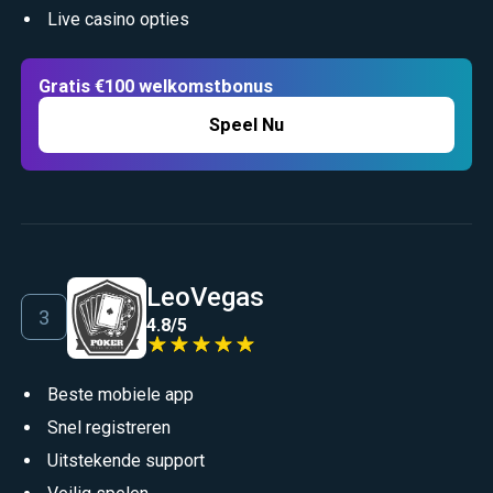
Live casino opties
Gratis €100 welkomstbonus
Speel Nu
LeoVegas
4.8
/
5
Beste mobiele app
Snel registreren
Uitstekende support