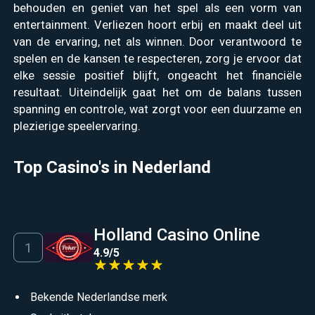
behouden en geniet van het spel als een vorm van
entertainment. Verliezen hoort erbij en maakt deel uit
van de ervaring, net als winnen. Door verantwoord te
spelen en de kansen te respecteren, zorg je ervoor dat
elke sessie positief blijft, ongeacht het financiële
resultaat. Uiteindelijk gaat het om de balans tussen
spanning en controle, wat zorgt voor een duurzame en
plezierige speelervaring.
Top Casino's in Nederland
Holland Casino Online
4.9
/
5
Bekende Nederlandse merk