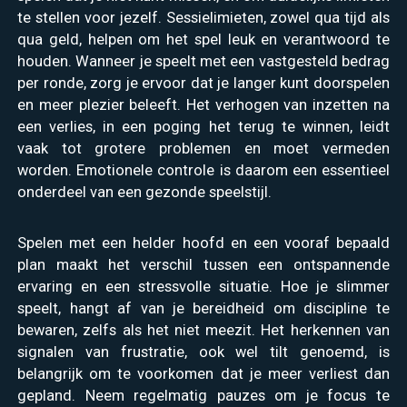
te stellen voor jezelf. Sessielimieten, zowel qua tijd als
qua geld, helpen om het spel leuk en verantwoord te
houden. Wanneer je speelt met een vastgesteld bedrag
per ronde, zorg je ervoor dat je langer kunt doorspelen
en meer plezier beleeft. Het verhogen van inzetten na
een verlies, in een poging het terug te winnen, leidt
vaak tot grotere problemen en moet vermeden
worden. Emotionele controle is daarom een essentieel
onderdeel van een gezonde speelstijl.
Spelen met een helder hoofd en een vooraf bepaald
plan maakt het verschil tussen een ontspannende
ervaring en een stressvolle situatie. Hoe je slimmer
speelt, hangt af van je bereidheid om discipline te
bewaren, zelfs als het niet meezit. Het herkennen van
signalen van frustratie, ook wel tilt genoemd, is
belangrijk om te voorkomen dat je meer verliest dan
gepland. Neem regelmatig pauzes om je focus te