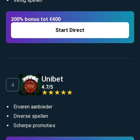
Veilig spelen
200% bonus tot €400
Start Direct
Unibet
4.7
/
5
Ervaren aanbieder
Diverse spellen
Scherpe promoties