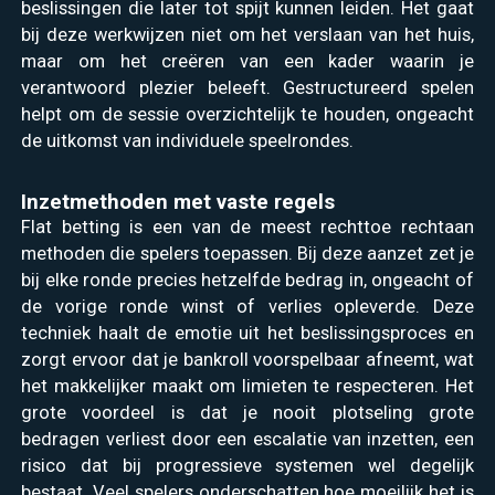
beslissingen die later tot spijt kunnen leiden. Het gaat
bij deze werkwijzen niet om het verslaan van het huis,
maar om het creëren van een kader waarin je
verantwoord plezier beleeft. Gestructureerd spelen
helpt om de sessie overzichtelijk te houden, ongeacht
de uitkomst van individuele speelrondes.
Inzetmethoden met vaste regels
Flat betting is een van de meest rechttoe rechtaan
methoden die spelers toepassen. Bij deze aanzet zet je
bij elke ronde precies hetzelfde bedrag in, ongeacht of
de vorige ronde winst of verlies opleverde. Deze
techniek haalt de emotie uit het beslissingsproces en
zorgt ervoor dat je bankroll voorspelbaar afneemt, wat
het makkelijker maakt om limieten te respecteren. Het
grote voordeel is dat je nooit plotseling grote
bedragen verliest door een escalatie van inzetten, een
risico dat bij progressieve systemen wel degelijk
bestaat. Veel spelers onderschatten hoe moeilijk het is