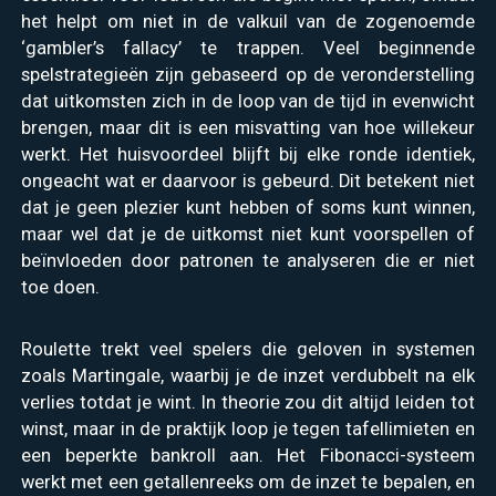
het helpt om niet in de valkuil van de zogenoemde
‘gambler’s fallacy’ te trappen. Veel beginnende
spelstrategieën zijn gebaseerd op de veronderstelling
dat uitkomsten zich in de loop van de tijd in evenwicht
brengen, maar dit is een misvatting van hoe willekeur
werkt. Het huisvoordeel blijft bij elke ronde identiek,
ongeacht wat er daarvoor is gebeurd. Dit betekent niet
dat je geen plezier kunt hebben of soms kunt winnen,
maar wel dat je de uitkomst niet kunt voorspellen of
beïnvloeden door patronen te analyseren die er niet
toe doen.
Roulette trekt veel spelers die geloven in systemen
zoals Martingale, waarbij je de inzet verdubbelt na elk
verlies totdat je wint. In theorie zou dit altijd leiden tot
winst, maar in de praktijk loop je tegen tafellimieten en
een beperkte bankroll aan. Het Fibonacci-systeem
werkt met een getallenreeks om de inzet te bepalen, en