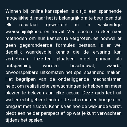
Winnen bij online kansspelen is altijd een spannende
mogelijkheid, maar het is belangrijk om te begrijpen dat
elk resultaat geworteld is in wiskundige
waarschijnlijkheid en toeval. Veel spelers zoeken naar
methoden om hun kansen te vergroten, en hoewel er
geen gegarandeerde formules bestaan, is er wel
degelijk waardevolle kennis die de ervaring kan
verbeteren. Inzetten plaatsen moet primair als
ontspanning worden beschouwd, waarbij
onvoorspelbare uitkomsten het spel spannend maken.
Het begrijpen van de onderliggende mechanismen
helpt om realistische verwachtingen te hebben en meer
plezier te beleven aan elke sessie. Deze gids legt uit
wat er echt gebeurt achter de schermen en hoe je slim
omgaat met risico’s. Kennis van hoe de wiskunde werkt,
biedt een helder perspectief op wat je kunt verwachten
tijdens het spelen.