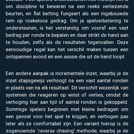
om discipline te bewaren na een reeks verliezende
beurten, en flat betting fungeert als een ingebouwde
rem op roekeloos gedrag. Om je spelverbetering te
ondersteunen, is het verstandig om vooraf een vast
bedrag per ronde te bepalen en daar strikt de hand aan
te houden, zelfs als de resultaten tegenvallen. Deze
eenvoudige regel kan het verschil maken tussen een
ontspannen avond en een sessie die uit de hand loopt.
Een andere aanpak is incrementele inzet, waarbij je de
inzet stapsgewijs verhoogt na een vast aantal ronden
in plaats van na elk resultaat. Dit verschilt wezenlijk van
systemen die reageren op winst of verlies, omdat de
verhoging hier aan tijd of aantal ronden is gekoppeld.
Sommige spelers beginnen met kleine bedragen om
een gevoel voor het spel te krijgen, en verhogen pas
later als ze comfortabel zijn. Een variant hierop is de
zogenoemde ‘reverse chasing’ methode, waarbij je de