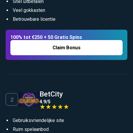
Snel uitbetalen
Veel gokkasten
Betrouwbare licentie
100% tot €250 + 50 Gratis Spins
Claim Bonus
BetCity
4.9
/
5
Gebruiksvriendelijke site
Ruim spelaanbod