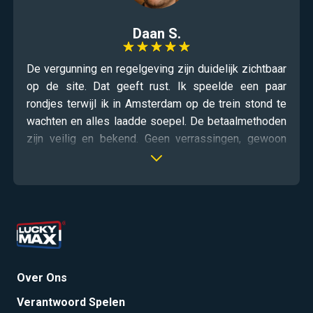
Daan S.
De vergunning en regelgeving zijn duidelijk zichtbaar
op de site. Dat geeft rust. Ik speelde een paar
rondjes terwijl ik in Amsterdam op de trein stond te
wachten en alles laadde soepel. De betaalmethoden
zijn veilig en bekend. Geen verrassingen, gewoon
een degelijke ervaring. Kon wat sneller gaan met de
verificatie, maar dat is een klein puntje. Ben tevreden
met hoe alles geregeld is. De klantenservice
reageerde netjes op mijn vraag over de
uitbetalingstermijn.
Over Ons
Verantwoord Spelen