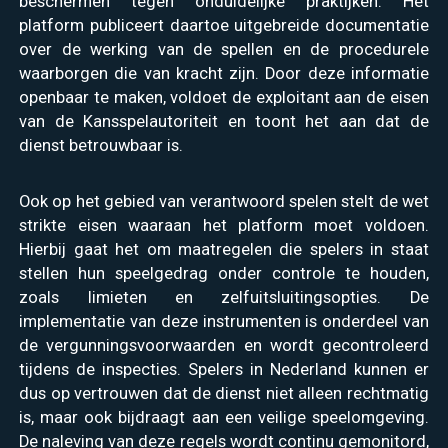
beschermen tegen onduidelijke praktijken. Het
platform publiceert daartoe uitgebreide documentatie
over de werking van de spellen en de procedurele
waarborgen die van kracht zijn. Door deze informatie
openbaar te maken, voldoet de exploitant aan de eisen
van de Kansspelautoriteit en toont het aan dat de
dienst betrouwbaar is.
Ook op het gebied van verantwoord spelen stelt de wet
strikte eisen waaraan het platform moet voldoen.
Hierbij gaat het om maatregelen die spelers in staat
stellen hun speelgedrag onder controle te houden,
zoals limieten en zelfuitsluitingsopties. De
implementatie van deze instrumenten is onderdeel van
de vergunningsvoorwaarden en wordt gecontroleerd
tijdens de inspecties. Spelers in Nederland kunnen er
dus op vertrouwen dat de dienst niet alleen rechtmatig
is, maar ook bijdraagt aan een veilige speelomgeving.
De naleving van deze regels wordt continu gemonitord,