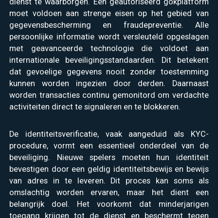
dienst te waarborgen. Een geautoriseerd gokplatform
moet voldoen aan strenge eisen op het gebied van
gegevensbescherming en fraudepreventie. Alle
persoonlijke informatie wordt versleuteld opgeslagen
met geavanceerde technologie die voldoet aan
internationale beveiligingsstandaarden. Dit betekent
dat gevoelige gegevens nooit zonder toestemming
kunnen worden ingezien door derden. Daarnaast
worden transacties continu gemonitord om verdachte
activiteiten direct te signaleren en te blokkeren.
De identiteitsverificatie, vaak aangeduid als KYC-
procedure, vormt een essentieel onderdeel van de
beveiliging. Nieuwe spelers moeten hun identiteit
bevestigen door een geldig identiteitsbewijs en bewijs
van adres in te leveren. Dit proces kan soms als
omslachtig worden ervaren, maar het dient een
belangrijk doel. Het voorkomt dat minderjarigen
toegang krijgen tot de dienst en beschermt tegen