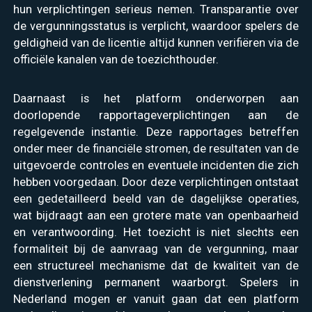
hun verplichtingen serieus nemen. Transparantie over
de vergunningsstatus is verplicht, waardoor spelers de
geldigheid van de licentie altijd kunnen verifiëren via de
officiële kanalen van de toezichthouder.
Daarnaast is het platform onderworpen aan
doorlopende rapportageverplichtingen aan de
regelgevende instantie. Deze rapportages betreffen
onder meer de financiële stromen, de resultaten van de
uitgevoerde controles en eventuele incidenten die zich
hebben voorgedaan. Door deze verplichtingen ontstaat
een gedetailleerd beeld van de dagelijkse operaties,
wat bijdraagt aan een grotere mate van openbaarheid
en verantwoording. Het toezicht is niet slechts een
formaliteit bij de aanvraag van de vergunning, maar
een structureel mechanisme dat de kwaliteit van de
dienstverlening permanent waarborgt. Spelers in
Nederland mogen er vanuit gaan dat een platform