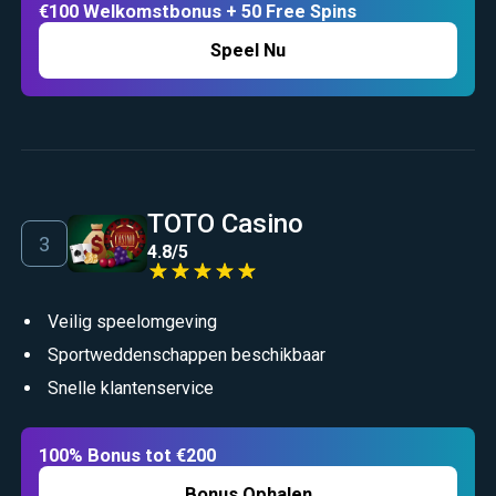
€100 Welkomstbonus + 50 Free Spins
Speel Nu
TOTO Casino
4.8
/
5
Veilig speelomgeving
Sportweddenschappen beschikbaar
Snelle klantenservice
100% Bonus tot €200
Bonus Ophalen