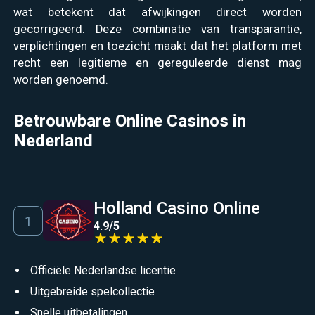
wat betekent dat afwijkingen direct worden
gecorrigeerd. Deze combinatie van transparantie,
verplichtingen en toezicht maakt dat het platform met
recht een legitieme en gereguleerde dienst mag
worden genoemd.
Betrouwbare Online Casinos in
Nederland
Holland Casino Online
4.9
/
5
Officiële Nederlandse licentie
Uitgebreide spelcollectie
Snelle uitbetalingen