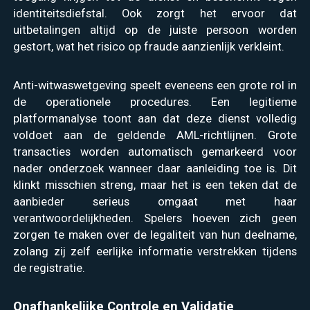
identiteitsdiefstal. Ook zorgt het ervoor dat
uitbetalingen altijd op de juiste persoon worden
gestort, wat het risico op fraude aanzienlijk verkleint.
Anti-witwaswetgeving speelt eveneens een grote rol in
de operationele procedures. Een legitieme
platformanalyse toont aan dat deze dienst volledig
voldoet aan de geldende AML-richtlijnen. Grote
transacties worden automatisch gemarkeerd voor
nader onderzoek wanneer daar aanleiding toe is. Dit
klinkt misschien streng, maar het is een teken dat de
aanbieder serieus omgaat met haar
verantwoordelijkheden. Spelers hoeven zich geen
zorgen te maken over de legaliteit van hun deelname,
zolang zij zelf eerlijke informatie verstrekken tijdens
de registratie.
Onafhankelijke Controle en Validatie