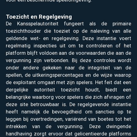
Toezicht en Regelgeving
De Kansspelautoriteit fungeert als de primaire
toezichthouder die toeziet op de naleving van alle
geldende wet- en regelgeving. Deze instantie voert
regelmatig inspecties uit om te controleren of het
platform blijft voldoen aan de voorwaarden die aan de
vergunning zijn verbonden. Bij deze controles wordt
onder andere gekeken naar de integriteit van de
spellen, de uitkeringspercentages en de wijze waarop
de exploitant omgaat met zijn spelers. Het feit dat een
dergelijke autoriteit toezicht houdt, biedt een
belangrijke waarborg voor spelers die zich afvragen of
deze site betrouwbaar is. De regelgevende instantie
heeft namelijk de bevoegdheid om sancties op te
leggen bij overtredingen, variërend van boetes tot het
intrekken van de vergunning. Deze dwingende
handhaving zorgt ervoor dat gelicentieerde platforms