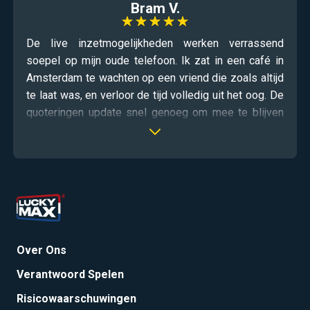
Bram V.
De live inzetmogelijkheden werken verrassend
soepel op mijn oude telefoon. Ik zat in een café in
Amsterdam te wachten op een vriend die zoals altijd
te laat was, en verloor de tijd volledig uit het oog. De
quoteringen update snel genoeg om mee te blijven
lezen zonder dat ik me opgejaagd voel. Had even
schrik dat mijn batterij het zou begeven, maar het
verbruik viel reuze mee. Een keer klikte ik per
ongeluk op de verkeerde knop, maar de interface is
vergevingsgezind. Ben benieuwd of de strategieën
die ik elders las hier ook werken.
Over Ons
Verantwoord Spelen
Risicowaarschuwingen