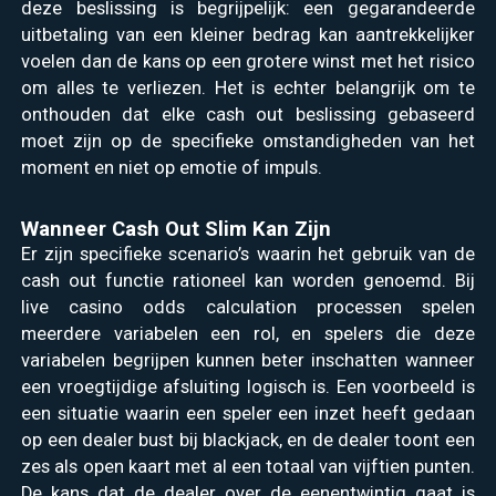
deze beslissing is begrijpelijk: een gegarandeerde
uitbetaling van een kleiner bedrag kan aantrekkelijker
voelen dan de kans op een grotere winst met het risico
om alles te verliezen. Het is echter belangrijk om te
onthouden dat elke cash out beslissing gebaseerd
moet zijn op de specifieke omstandigheden van het
moment en niet op emotie of impuls.
Wanneer Cash Out Slim Kan Zijn
Er zijn specifieke scenario’s waarin het gebruik van de
cash out functie rationeel kan worden genoemd. Bij
live casino odds calculation processen spelen
meerdere variabelen een rol, en spelers die deze
variabelen begrijpen kunnen beter inschatten wanneer
een vroegtijdige afsluiting logisch is. Een voorbeeld is
een situatie waarin een speler een inzet heeft gedaan
op een dealer bust bij blackjack, en de dealer toont een
zes als open kaart met al een totaal van vijftien punten.
De kans dat de dealer over de eenentwintig gaat is