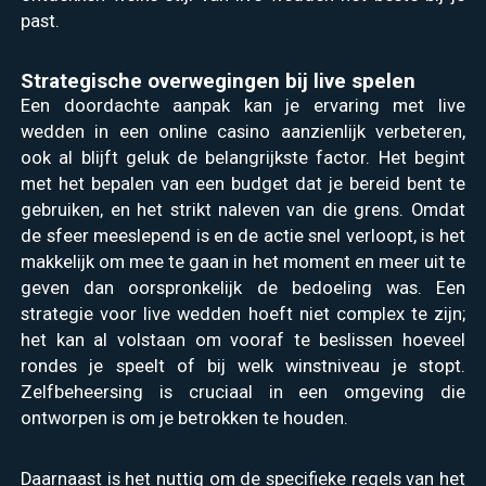
past.
Strategische overwegingen bij live spelen
Een doordachte aanpak kan je ervaring met live
wedden in een online casino aanzienlijk verbeteren,
ook al blijft geluk de belangrijkste factor. Het begint
met het bepalen van een budget dat je bereid bent te
gebruiken, en het strikt naleven van die grens. Omdat
de sfeer meeslepend is en de actie snel verloopt, is het
makkelijk om mee te gaan in het moment en meer uit te
geven dan oorspronkelijk de bedoeling was. Een
strategie voor live wedden hoeft niet complex te zijn;
het kan al volstaan om vooraf te beslissen hoeveel
rondes je speelt of bij welk winstniveau je stopt.
Zelfbeheersing is cruciaal in een omgeving die
ontworpen is om je betrokken te houden.
Daarnaast is het nuttig om de specifieke regels van het