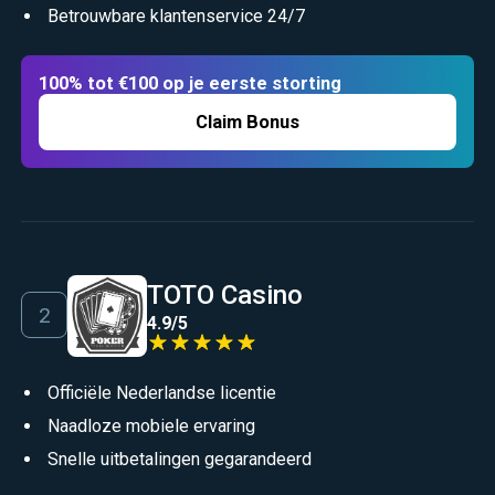
Betrouwbare klantenservice 24/7
100% tot €100 op je eerste storting
Claim Bonus
TOTO Casino
4.9
/
5
Officiële Nederlandse licentie
Naadloze mobiele ervaring
Snelle uitbetalingen gegarandeerd