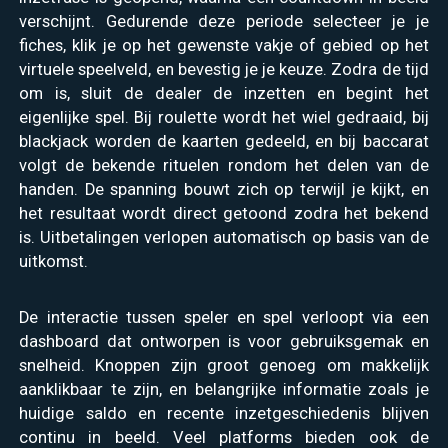
verschijnt. Gedurende deze periode selecteer je je
fiches, klik je op het gewenste vakje of gebied op het
virtuele speelveld, en bevestig je je keuze. Zodra de tijd
om is, sluit de dealer de inzetten en begint het
eigenlijke spel. Bij roulette wordt het wiel gedraaid, bij
blackjack worden de kaarten gedeeld, en bij baccarat
volgt de bekende rituelen rondom het delen van de
handen. De spanning bouwt zich op terwijl je kijkt, en
het resultaat wordt direct getoond zodra het bekend
is. Uitbetalingen verlopen automatisch op basis van de
uitkomst.
De interactie tussen speler en spel verloopt via een
dashboard dat ontworpen is voor gebruiksgemak en
snelheid. Knoppen zijn groot genoeg om makkelijk
aanklikbaar te zijn, en belangrijke informatie zoals je
huidige saldo en recente inzetgeschiedenis blijven
continu in beeld. Veel platforms bieden ook de