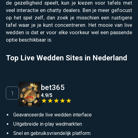
de gezelligheid speelt, kun je kiezen voor tafels met
veel interactie en chatty dealers. Ben je meer gefocust
op het spel zelf, dan zoek je misschien een rustigere
tafel waar je je kunt concentreren. Het mooie van live
wedden is dat er voor elke voorkeur wel een passende
optie beschikbaar is.
Top Live Wedden Sites in Nederland
bet365
4.9
/
5
Geavanceerde live wedden interface
Uitgebreide in-play wedmarkten
Snel en gebruiksvriendelijk platform