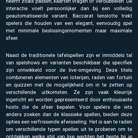
neemt zoals passen, kaarten vragen of verdubbelen. De
interactie voelt persoonlijker dan bij een volledig
geautomatiseerde variant. Baccarat tenslotte trekt
spelers die houden van een elegant, eenvoudig spel
met minimale beslissingsmomenten maar maximale
sfeer.
Naast de traditionele tafelspellen zijn er inmiddels tal
van spelshows en varianten beschikbaar die specifiek
zijn ontwikkeld voor de live-omgeving. Deze titels
combineren elementen van loterijen, raden van fortuin
en quizzen met de mogelijkheid om in te zetten op
verschillende uitkomsten. Ze zijn vaak kleurrijk
ingericht en worden gepresenteerd door enthousiaste
hosts die de sfeer bepalen. Voor spelers die iets
anders zoeken dan de klassieke spellen, bieden deze
opties een verfrissende afwisseling. Het is aan te raden
om verschillende typen spellen uit te proberen om te
ontdekken welke stijl van live wedden het beste bij je