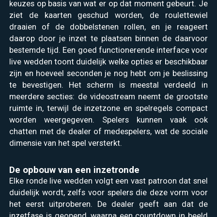
keuzes op basis van wat er op dat moment gebeurt. Je
ziet de kaarten geschud worden, de roulettewiel
draaien of de dobbelstenen rollen, en je reageert
daarop door je inzet te plaatsen binnen de daarvoor
bestemde tijd. Een goed functionerende interface voor
live wedden toont duidelijk welke opties er beschikbaar
zijn en hoeveel seconden je nog hebt om je beslissing
te bevestigen. Het scherm is meestal verdeeld in
meerdere secties: de videostream neemt de grootste
ruimte in, terwijl de inzetzone en spelregels compact
worden weergegeven. Spelers kunnen vaak ook
chatten met de dealer of medespelers, wat de sociale
dimensie van het spel versterkt.
De opbouw van een inzetronde
Elke ronde live wedden volgt een vast patroon dat snel
duidelijk wordt, zelfs voor spelers die deze vorm voor
het eerst uitproberen. De dealer geeft aan dat de
inzetfase is geopend, waarna een countdown in beeld