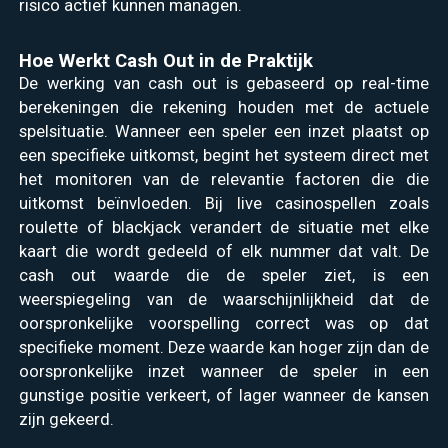
risico actief kunnen managen.
Hoe Werkt Cash Out in de Praktijk
De werking van cash out is gebaseerd op real-time
berekeningen die rekening houden met de actuele
spelsituatie. Wanneer een speler een inzet plaatst op
een specifieke uitkomst, begint het systeem direct met
het monitoren van de relevantie factoren die die
uitkomst beïnvloeden. Bij live casinospellen zoals
roulette of blackjack verandert de situatie met elke
kaart die wordt gedeeld of elk nummer dat valt. De
cash out waarde die de speler ziet, is een
weerspiegeling van de waarschijnlijkheid dat de
oorspronkelijke voorspelling correct was op dat
specifieke moment. Deze waarde kan hoger zijn dan de
oorspronkelijke inzet wanneer de speler in een
gunstige positie verkeert, of lager wanneer de kansen
zijn gekeerd.