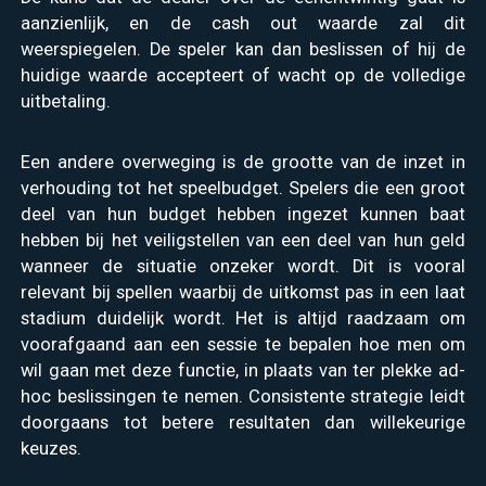
aanzienlijk, en de cash out waarde zal dit
weerspiegelen. De speler kan dan beslissen of hij de
huidige waarde accepteert of wacht op de volledige
uitbetaling.
Een andere overweging is de grootte van de inzet in
verhouding tot het speelbudget. Spelers die een groot
deel van hun budget hebben ingezet kunnen baat
hebben bij het veiligstellen van een deel van hun geld
wanneer de situatie onzeker wordt. Dit is vooral
relevant bij spellen waarbij de uitkomst pas in een laat
stadium duidelijk wordt. Het is altijd raadzaam om
voorafgaand aan een sessie te bepalen hoe men om
wil gaan met deze functie, in plaats van ter plekke ad-
hoc beslissingen te nemen. Consistente strategie leidt
doorgaans tot betere resultaten dan willekeurige
keuzes.