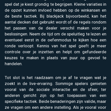
spel dat je kiest grondig te begrijpen. Kleine variaties in
de opzet kunnen invloed hebben op de winkansen en
de beste tactiek. Bij blackjack bijvoorbeeld, kan het
aantal decken dat gebruikt wordt of de regels rondom
het passen van de dealer verschil maken voor je
beslissingen. Neem de tijd om de speluitleg te lezen en
eventueel eerst in de oefenmodus te kijken hoe een
ronde verloopt. Kennis van het spel geeft je meer
controle over je inzetten en helpt om gefundeerde
keuzes te maken in plaats van puur op gevoel te
handelen.
Tot slot is het raadzaam om je af te vragen wat je
zoekt in de live-ervaring. Sommige spelers genieten
vooral van de sociale interactie en de sfeer, ter
anderen gericht zijn op het toepassen van een
specifieke tactiek. Beide benaderingen zijn valide, maar
ze vragen om een andere instelling. Als je vooral voor