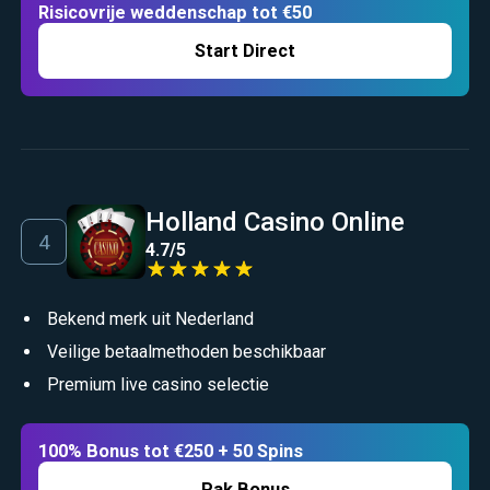
Risicovrije weddenschap tot €50
Start Direct
Holland Casino Online
4.7
/
5
Bekend merk uit Nederland
Veilige betaalmethoden beschikbaar
Premium live casino selectie
100% Bonus tot €250 + 50 Spins
Pak Bonus