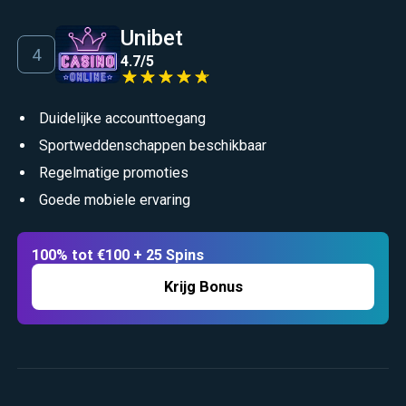
Unibet
4.7
/
5
Duidelijke accounttoegang
Sportweddenschappen beschikbaar
Regelmatige promoties
Goede mobiele ervaring
100% tot €100 + 25 Spins
Krijg Bonus