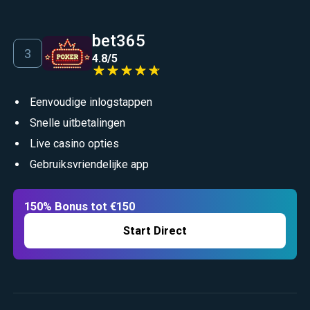
bet365
4.8
/
5
Eenvoudige inlogstappen
Snelle uitbetalingen
Live casino opties
Gebruiksvriendelijke app
150% Bonus tot €150
Start Direct