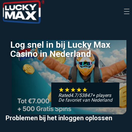
Log snel in bij Lucky Max
Casino in Nederland
Rated
4.7
/
5
3847
+ players
De favoriet van Nederland
Problemen bij het inloggen oplossen