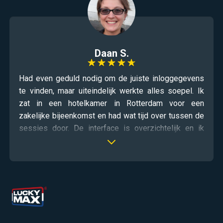
Daan S.
Had even geduld nodig om de juiste inloggegevens
te vinden, maar uiteindelijk werkte alles soepel. Ik
zat in een hotelkamer in Rotterdam voor een
zakelijke bijeenkomst en had wat tijd over tussen de
sessies door. De interface is overzichtelijk en ik
vond snel wat ik zocht. Een kleine storing in het
begin loste zichzelf op na een pagina verversen.
Zeker de moeite waard om even te proberen als je
houdt van eenvoud.