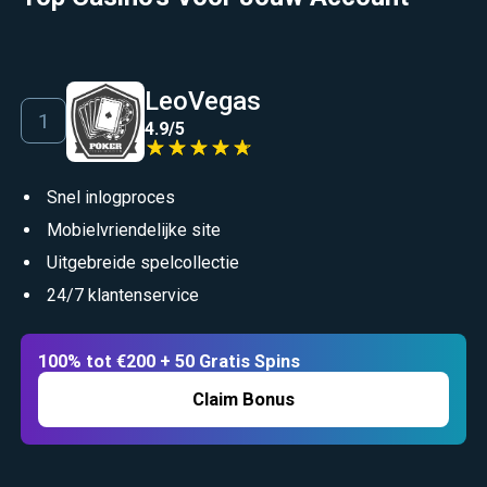
LeoVegas
4.9
/
5
Snel inlogproces
Mobielvriendelijke site
Uitgebreide spelcollectie
24/7 klantenservice
100% tot €200 + 50 Gratis Spins
Claim Bonus