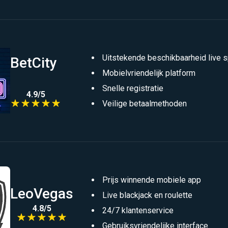
Uitstekende beschikbaarheid live s
BetCity
Mobielvriendelijk platform
Snelle registratie
4.9
/
5
Veilige betaalmethoden
Prijs winnende mobiele app
LeoVegas
Live blackjack en roulette
4.8
/
5
24/7 klantenservice
Gebruiksvriendelijke interface