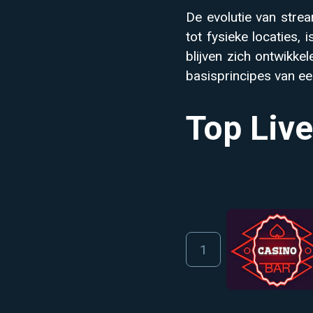
De evolutie van strea
tot fysieke locaties,
blijven zich ontwikke
basisprincipes van eer
Top Liv