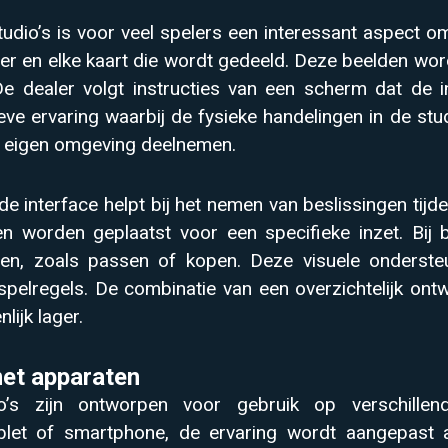
tudio’s is voor veel spelers een interessant aspect o
r en elke kaart die wordt gedeeld. Deze beelden word
De dealer volgt instructies van een scherm dat de 
ieve ervaring waarbij de fysieke handelingen in de st
un eigen omgeving deelnemen.
 interface helpt bij het nemen van beslissingen tijdens
n worden geplaatst voor een specifieke inzet. Bij
n, zoals passen of kopen. Deze visuele ondersteun
spelregels. De combinatie van een overzichtelijk on
lijk lager.
met apparaten
o’s zijn ontworpen voor gebruik op verschill
blet of smartphone, de ervaring wordt aangepast 