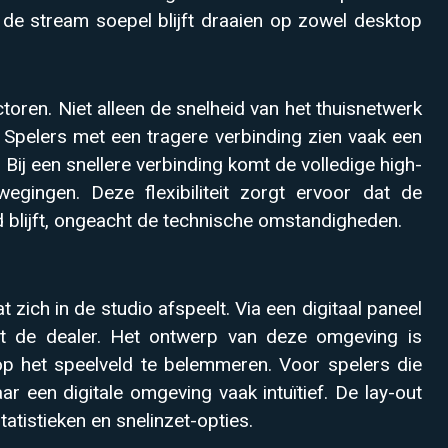
e stream soepel blijft draaien op zowel desktop
oren. Niet alleen de snelheid van het thuisnetwerk
 Spelers met een tragere verbinding zien vaak een
 Bij een snellere verbinding komt de volledige high-
egingen. Deze flexibiliteit zorgt ervoor dat de
d blijft, ongeacht de technische omstandigheden.
 zich in de studio afspeelt. Via een digitaal paneel
met de dealer. Het ontwerp van deze omgeving is
 op het speelveld te belemmeren. Voor spelers die
ar een digitale omgeving vaak intuïtief. De lay-out
atistieken en snelinzet-opties.