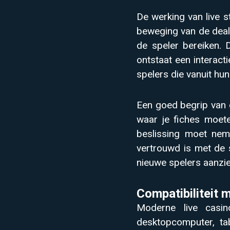
De werking van live s
beweging van de deale
de speler bereiken. 
ontstaat een interact
spelers die vanuit h
Een goed begrip van de
waar je fiches moete
beslissing moet neme
vertrouwd is met de 
nieuwe spelers aanzien
Compatibiliteit 
Moderne live casin
desktopcomputer, ta