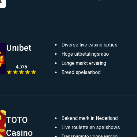
Diverse live casino opties
Unibet
Hoge uitbetalingsratio
Lange markt ervaring
4.7
/
5
Breed spelaanbod
TOTO
Bekend merk in Nederland
Live roulette en spelshows
Casino
Transparante voorwaarden