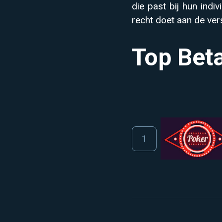
die past bij hun indi
recht doet aan de ver
Top Bet