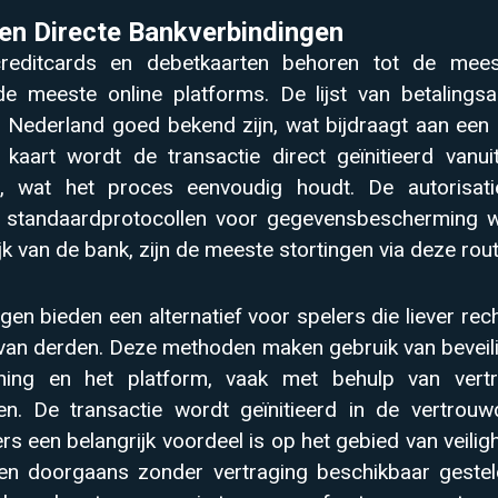
 en Directe Bankverbindingen
creditcards en debetkaarten behoren tot de mee
e meeste online platforms. De lijst van betalings
n Nederland goed bekend zijn, wat bijdraagt aan een
kaart wordt de transactie direct geïnitieerd vanui
, wat het proces eenvoudig houdt. De autorisat
ij standaardprotocollen voor gegevensbescherming w
ijk van de bank, zijn de meeste stortingen via deze ro
gen bieden een alternatief voor spelers die liever r
an derden. Deze methoden maken gebruik van beveili
ing en het platform, vaak met behulp van vertr
men. De transactie wordt geïnitieerd in de vertro
s een belangrijk voordeel is op het gebied van veili
en doorgaans zonder vertraging beschikbaar gestel