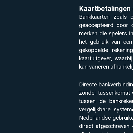
Kaartbetalingen
Bankkaarten zoals 
geaccepteerd door d
merken die spelers i
het gebruik van een 
gekoppelde rekening
kaartuitgever, waarb
kan variëren afhankel
Directe bankverbindin
zonder tussenkomst v
tussen de bankreken
vergelijkbare syste
Nederlandse gebruiker
direct afgeschreven 