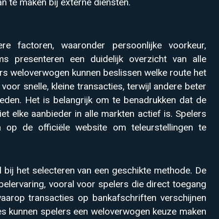
n te maken bij externe diensten.
 factoren, waaronder persoonlijke voorkeur,
 presenteren een duidelijk overzicht van alle
lers weloverwogen kunnen beslissen welke route het
oor snelle, kleine transacties, terwijl andere beter
oeden. Het is belangrijk om te benadrukken dat de
t elke aanbieder in alle markten actief is. Spelers
p de officiële website om teleurstellingen te
 bij het selecteren van een geschikte methode. De
lervaring, vooral voor spelers die direct toegang
waarop transacties op bankafschriften verschijnen
pties kunnen spelers een weloverwogen keuze maken