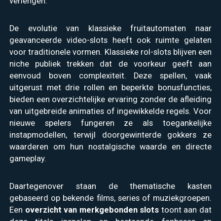
verlengen.
De evolutie van klassieke fruitautomaten naar
geavanceerde video-slots heeft ook ruimte gelaten
voor traditionele vormen. Klassieke rol-slots blijven een
niche publiek trekken dat de voorkeur geeft aan
eenvoud boven complexiteit. Deze spellen, vaak
uitgerust met drie rollen en beperkte bonusfuncties,
bieden een overzichtelijke ervaring zonder de afleiding
van uitgebreide animaties of ingewikkelde regels. Voor
nieuwe spelers fungeren ze als toegankelijke
instapmodellen, terwijl doorgewinterde gokkers ze
waarderen om hun nostalgische waarde en directe
gameplay.
Daartegenover staan de thematische kasten
gebaseerd op bekende films, series of muziekgroepen.
Een
overzicht van merkgebonden slots
toont aan dat