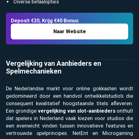
Diverse betaalopties
Deposit €20, Krijg €40 Bonus
Naar Website
Vergelijking van Aanbieders en
Spelmechanieken
De Nederlandse markt voor online gokkasten wordt
gedomineerd door een handvol ontwikkelstudio’s die
consequent kwalitatief hoogstaande titels afleveren.
Een grondige
vergelijking van slot-aanbieders
onthult
dat spelers in Nederland vaak kiezen voor studios die
een evenwicht vinden tussen innovatieve features en
vertrouwde spelprincipes. NetEnt en Microgaming