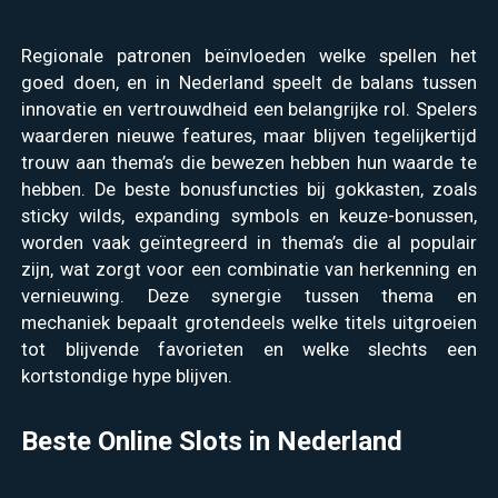
Regionale patronen beïnvloeden welke spellen het
goed doen, en in Nederland speelt de balans tussen
innovatie en vertrouwdheid een belangrijke rol. Spelers
waarderen nieuwe features, maar blijven tegelijkertijd
trouw aan thema’s die bewezen hebben hun waarde te
hebben. De beste bonusfuncties bij gokkasten, zoals
sticky wilds, expanding symbols en keuze-bonussen,
worden vaak geïntegreerd in thema’s die al populair
zijn, wat zorgt voor een combinatie van herkenning en
vernieuwing. Deze synergie tussen thema en
mechaniek bepaalt grotendeels welke titels uitgroeien
tot blijvende favorieten en welke slechts een
kortstondige hype blijven.
Beste Online Slots in Nederland