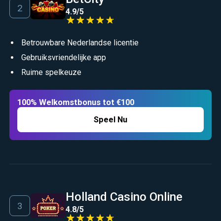
4.9
/
5
Betrouwbare Nederlandse licentie
Gebruiksvriendelijke app
Ruime spelkeuze
100% Welkomstbonus tot €100
Speel Nu
Holland Casino Online
4.8
/
5