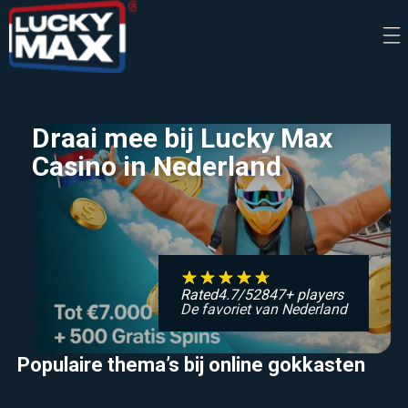
Draai mee bij Lucky Max
Casino in Nederland
Rated
4.7
/
5
2847
+ players
De favoriet van Nederland
Populaire thema’s bij online gokkasten