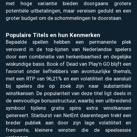
met hoge variantie bieden doorgaans grotere
potentiële uitbetalingen, maar vereisen geduld en een
groter budget om de schommelingen te doorstaan.
Populaire Titels en hun Kenmerken
Bepaalde spellen hebben een permanente plek
veroverd in de top-lijsten van Nederlandse spelers
door een combinatie van herkenbaarheid en degelijke
wiskundige basis. Book of Dead van Play’n GO blijft een
favoriet onder liefhebbers van avontuurlijke thema’s,
met een RTP van 96,21% en een volatiliteit die aansluit
bij spelers die op zoek zijn naar substantiële
winstkansen. De populariteit van deze titel ligt deels in
de eenvoudige bonusstructuur, waarbij een uitbreidend
symbool tijdens gratis spins extra winstkansen
genereert. Starburst van NetEnt daarentegen trekt een
breder publiek aan door zijn lage volatiliteit en
frequente, kleinere winsten die de speelsessie